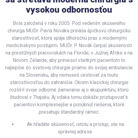
vysokou odbornosťou
Bola založená v roku 2005. Pod vedením skúseného
chirurga MUDr. Pavla Nováka prináša špičkovú chirurgickú
starostlivosť, ktorá spája dlhoročnú prax s modernými
medicínskymi postupmi. MUDr. P. Novák čerpal skúsenosti
na prestížnych pracoviskách na Floride, v Južnej Afrike a na
Novom Zélande, aby priniesol všetkým pacientom to
najlepšie zo svetovej chirurgie priamo do svojej ambulancie
na Slovensku, aby nemuseli cestovať za touto
starostlivosťou do zahraničia. Okrem klasickej chirurgie
rozšíril svoje odborné zameranie aj o akupunktúru, ktorú
študoval v Thajsku. Aj vďaka tomu dokáže pristupovať k
pacientovi komplexnejšie a ponúknuť riešenia, ktoré
presahujú štandardný rámec.
Ak hľadáte skúsenosť, istotu a prístup, ste na
správnej adrese.