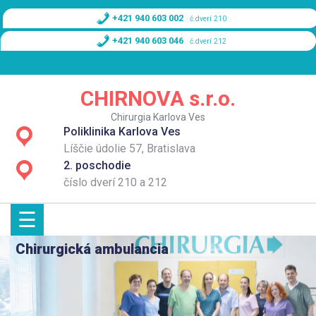
Skip
+421 940 603 002
č.dverí 210
to
content
+421 940 603 046
č.dverí 212
Domov
CHIRNOVA s.r.o.
O nás
Chirurgia Karlova Ves
Poliklinika Karlova Ves
Služby
Líščie údolie 57, Bratislava
2. poschodie
Cenník
číslo dverí 210 a 212
☰
Kontakt
Chirurgická ambulancia