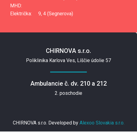
MHD:
Električka:
9, 4 (Segnerova)
CHIRNOVA s.r.o.
Poliklinika Karlova Ves, Líščie údolie 57
Ambulancie č. dv. 210 a 212
2. poschodie
CHIRNOVA s.r.o. Developed by
Alexoo Slovakia s.r.o.