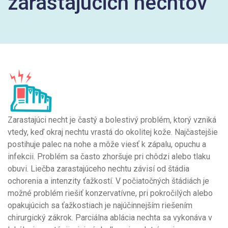
zarastajúcich nechtov
Zarastajúci necht je častý a bolestivý problém, ktorý vzniká
vtedy, keď okraj nechtu vrastá do okolitej kože. Najčastejšie
postihuje palec na nohe a môže viesť k zápalu, opuchu a
infekcii. Problém sa často zhoršuje pri chôdzi alebo tlaku
obuvi. Liečba zarastajúceho nechtu závisí od štádia
ochorenia a intenzity ťažkostí. V počiatočných štádiách je
možné problém riešiť konzervatívne, pri pokročilých alebo
opakujúcich sa ťažkostiach je najúčinnejším riešením
chirurgický zákrok. Parciálna ablácia nechta sa vykonáva v