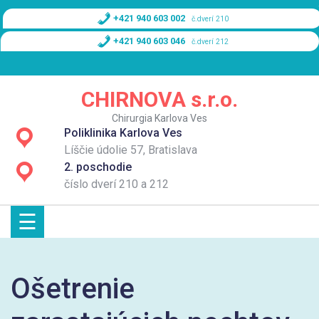
Skip
+421 940 603 002
č.dverí 210
to
content
+421 940 603 046
č.dverí 212
Domov
CHIRNOVA s.r.o.
O nás
Chirurgia Karlova Ves
Poliklinika Karlova Ves
Služby
Líščie údolie 57, Bratislava
2. poschodie
Cenník
číslo dverí 210 a 212
☰
Kontakt
Ošetrenie